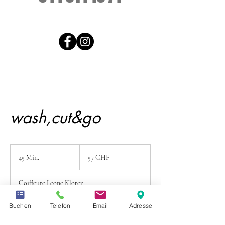
wash,cut&go
57
Schweizer
45 Min.
4
57 CHF
Franken
5
M
Coiffeure Leone Kloten
i
n
.
Buchen
Telefon
Email
Adresse
Weiter